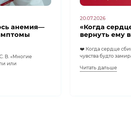
20.07.2026
ось анемия—
«Когда сердце
имптомы
вернуть ему 
❤️ Когда сердце сби
чувства будто замира
. В. «Многие
али или
Читать дальше