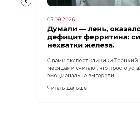
05.08.2026
апа:
Думали — лень, оказал
дефицит ферритина: с
нехватки железа.
 это
С вами эксперт клиники Троцкий С
месяцами считают, что просто уст
эмоционально выгорели. ...
Читать дальше