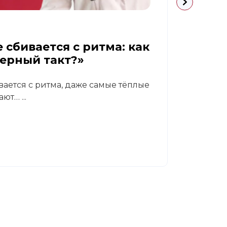
09.07.
 сбивается с ритма: как
Диаб
верный такт?»
реа
вается с ритма, даже самые тёплые
В кли
ют… ...
Светл
гастр
Читат