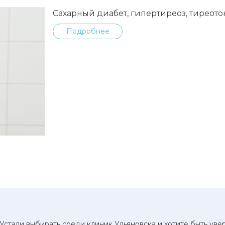
Сахарный диабет, гипертиреоз, тиреот
Подробнее
Устали выбирать среди клиник Ульяновска и хотите быть ув