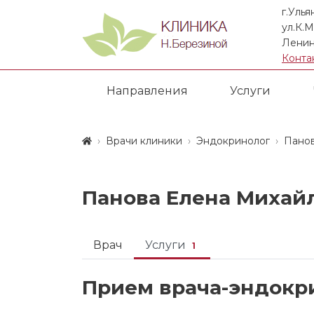
г.Улья
ул.К.М
Ленин
Конта
Направления
Услуги
Врачи клиники
Эндокринолог
Панов
Панова Елена Михай
Врач
Услуги
1
Прием врача-эндокр