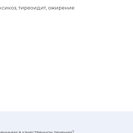
оксикоз, тиреоидит, ожирение
еренными в качественном лечении?