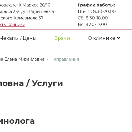
новск, ул.К.Маркса 26/16
График работы:
аркса 35/1, ул.Радищева 5
Пн-Пт: 8.30-20.00
ского Комсомола 37
Сб: 8.30-18.00
кты клиники
Вс: 8.30-17.00
Чекапы / Цены
Врачи
О клинике
а Елена Михайловна
Направления
ловна /
Услуги
инолога