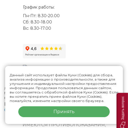
График работы:
Пн-Пт: 8.30-20.00
Сб: 8.30-18.00
Вс: 8.30-17.00
Данный сайт использует файлы Куки (Cookies) для сбора,
анализа информации о производительности, а также для
улучшения и индивидуальной настройки предоставления
информации. Продолжая пользоваться данным сайтом,
Лицензия №Л041-01188-73/00287807
вы соглашаетесь с обработкой файлов Куки (Cookies). Если
Многопрофильная клиника Н.Березиной в Ульяновске
© 2026
вы хотите прекратить прием файлов Куки (Cookies),
Карта сайта
Задать вопрос
пожалуйста, измените настройки своего браузера.
Версия сайта для слабовидящих
Политика конфиденциальности
Принять
ИМЕЮТСЯ ПРОТИВОПОКАЗАНИЯ,